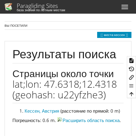
Paragliding Sites
база знаний по лётным местам
ВЫ ПОСЕТИЛИ
места:кессен
Результаты поиска
Страницы около точки
lat;lon: 47.6318;12.4318
(geohash: u22yfzhe3)
Кессен, Австрия
(расстояние по прямой: 0 m)
Погрешность: 0.6 m.
Расширить область поиска
.