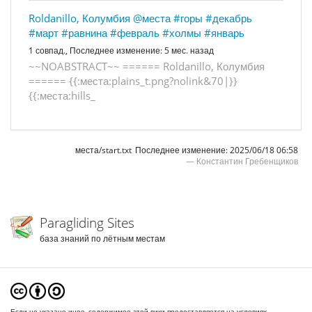
Roldanillo, Колумбия
@места
#горы
#декабрь
#март
#равнина
#февраль
#холмы
#январь
1 совпад.,
Последнее изменение:
5 мес. назад
~
~
N
O
A
B
S
T
R
A
C
T
~
~
=
=
=
=
=
=
R
o
l
d
a
n
i
l
l
o
,
К
о
л
у
м
б
и
я
=
=
=
=
=
=
{
{
:
м
е
с
т
а
:
p
l
a
i
n
s
_
t
.
p
n
g
?
n
o
l
i
n
k
&
7
0
|
}
}
{
{
:
м
е
с
т
а
:
h
i
l
l
s
_
места/start.txt
Последнее изменение:
2025/06/18 06:58
—
Константин Гребенщиков
Paragliding Sites
база знаний по лётным местам
Если не указано иное, содержимое этой вики предоставляется на условиях