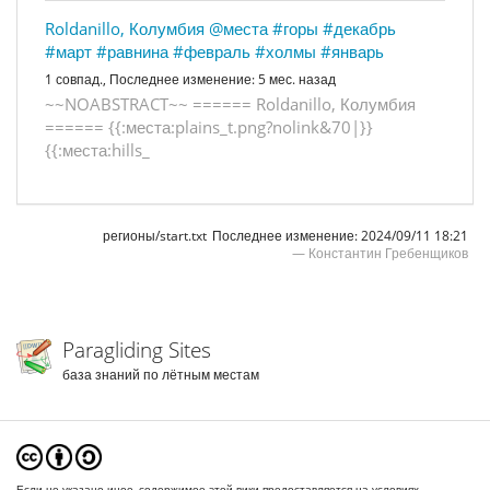
Roldanillo, Колумбия
@места
#горы
#декабрь
#март
#равнина
#февраль
#холмы
#январь
1 совпад.,
Последнее изменение:
5 мес. назад
~
~
N
O
A
B
S
T
R
A
C
T
~
~
=
=
=
=
=
=
R
o
l
d
a
n
i
l
l
o
,
К
о
л
у
м
б
и
я
=
=
=
=
=
=
{
{
:
м
е
с
т
а
:
p
l
a
i
n
s
_
t
.
p
n
g
?
n
o
l
i
n
k
&
7
0
|
}
}
{
{
:
м
е
с
т
а
:
h
i
l
l
s
_
регионы/start.txt
Последнее изменение:
2024/09/11 18:21
—
Константин Гребенщиков
Paragliding Sites
база знаний по лётным местам
Если не указано иное, содержимое этой вики предоставляется на условиях