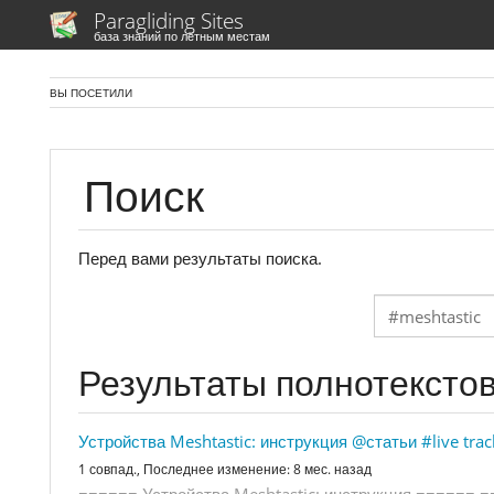
Paragliding Sites
база знаний по лётным местам
ВЫ ПОСЕТИЛИ
Поиск
Перед вами результаты поиска.
Результаты полнотекстов
Устройства Meshtastic: инструкция
@статьи
#live tra
1 совпад.,
Последнее изменение:
8 мес. назад
=
=
=
=
=
=
У
с
т
р
о
й
с
т
в
а
M
e
s
h
t
a
s
t
i
c
:
и
н
с
т
р
у
к
ц
и
я
=
=
=
=
=
=
=