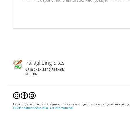
Paragliding Sites
база знаний по лётным
местам
Если не указано иное, содержимое этой вики предоставляется на условиях след
CC Attribution-Share Alike 4.0 International