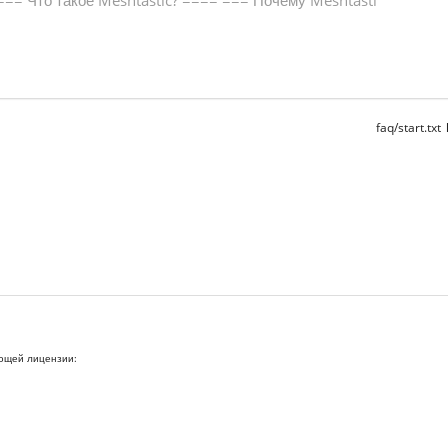
faq/start.txt
ующей лицензии: