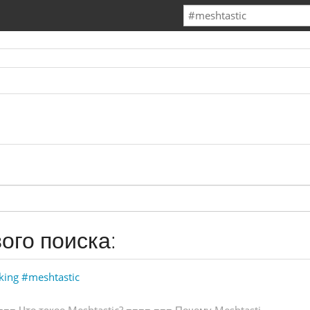
ого поиска:
cking
#meshtastic
=
=
=
Ч
т
о
т
а
к
о
е
M
e
s
h
t
a
s
t
i
c
?
=
=
=
=
=
=
=
П
о
ч
е
м
у
M
e
s
h
t
a
s
t
i