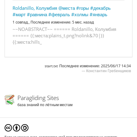
Roldanillo, Колумбия
@места
#горы
#декабрь
#март
#равнина
#февраль
#холмы
#январь
1 совпад.,
Последнее изменение:
5 мес. назад
~
~
N
O
A
B
S
T
R
A
C
T
~
~
=
=
=
=
=
=
R
o
l
d
a
n
i
l
l
o
,
К
о
л
у
м
б
и
я
=
=
=
=
=
=
{
{
:
м
е
с
т
а
:
p
l
a
i
n
s
_
t
.
p
n
g
?
n
o
l
i
n
k
&
7
0
|
}
}
{
{
:
м
е
с
т
а
:
h
i
l
l
s
_
start.txt
Последнее изменение:
2025/06/17 14:34
—
Константин Гребенщиков
Paragliding Sites
база знаний по лётным местам
Если не указано иное, содержимое этой вики предоставляется на условиях