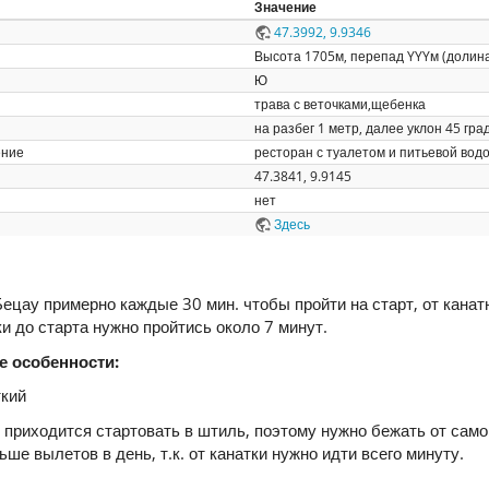
Значение
47.3992, 9.9346
Высота 1705м, перепад YYYм (долина
Ю
трава с веточками,щебенка
на разбег 1 метр, далее уклон 45 гра
ение
ресторан с туалетом и питьевой водо
47.3841, 9.9145
нет
Здесь
Бецау примерно каждые 30 мин. чтобы пройти на старт, от канат
ки до старта нужно пройтись около 7 минут.
е особенности:
ткий
приходится стартовать в штиль, поэтому нужно бежать от самог
ше вылетов в день, т.к. от канатки нужно идти всего минуту.