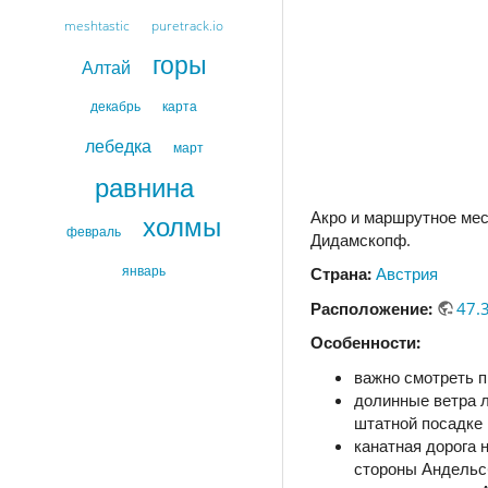
meshtastic
puretrack.io
горы
Алтай
декабрь
карта
лебедка
март
равнина
Акро и маршрутное мес
холмы
февраль
Дидамскопф.
январь
Страна:
Австрия
Расположение:
47.
Особенности:
важно смотреть п
долинные ветра л
штатной посадке
канатная дорога 
стороны Андельсб