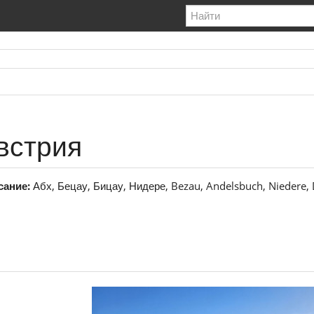
встрия
сание:
Абх, Бецау, Бицау, Нидере, Bezau, Andelsbuch, Niedere