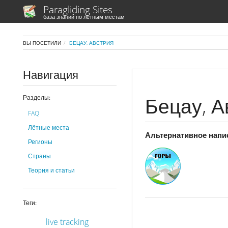
Paragliding Sites
база знаний по лётным местам
ВЫ ПОСЕТИЛИ
БЕЦАУ, АВСТРИЯ
Навигация
Бецау, А
Разделы:
FAQ
Лётные места
Альтернативное напи
Регионы
Страны
Теория и статьи
Теги:
live tracking