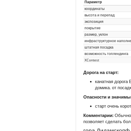
Параметр
координаты
высота и перепад
экспозиция
покрытие
размер, уклон
инфраструктурное наполн
штатная посадка
возможность топлендинга
XContest
Дорога на старт:
канатная дорога 
домика. от посад
Опасности и значимы
старт очень коро
Комментарии:
Обычно 
позволяет сделать боль
гора Дидамскопф