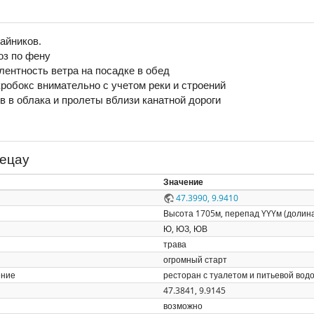
чайников.
оз по фену
лентность ветра на посадке в обед
робокс внимательно с учетом реки и строений
в в облака и пролеты вблизи канатной дороги
Бецау
Значение
47.3990, 9.9410
Высота 1705м, перепад YYYм (долина
Ю, ЮЗ, ЮВ
трава
огромный старт
ение
ресторан с туалетом и питьевой водо
47.3841, 9.9145
возможно