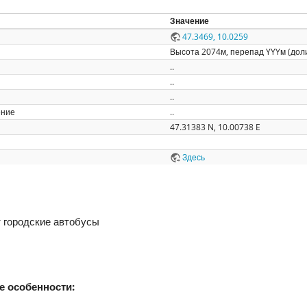
Значение
47.3469, 10.0259
Высота 2074м, перепад YYYм (доли
..
..
..
ение
..
47.31383 N, 10.00738 E
Здесь
 городские автобусы
е особенности: