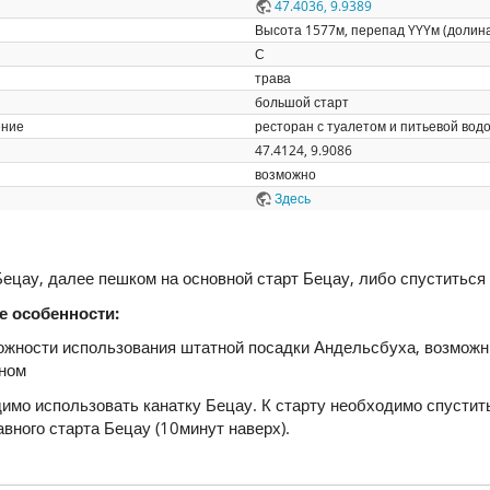
47.4036, 9.9389
Высота 1577м, перепад YYYм (долина
С
трава
большой старт
ение
ресторан с туалетом и питьевой водо
47.4124, 9.9086
возможно
Здесь
Бецау, далее пешком на основной старт Бецау, либо спуститься
е особенности:
можности использования штатной посадки Андельсбуха, возмож
оном
имо использовать канатку Бецау. К старту необходимо спустит
авного старта Бецау (10минут наверх).