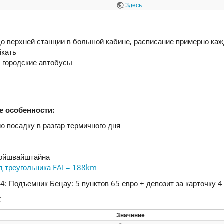
Здесь
до верхней станции в большой кабине, расписание примерно ка
йкать
 городские автобусы
е особенности:
ю посадку в разгар термичного дня
Нойшвайштайна
д треугольника FAI = 188km
4: Подъемник Бецау: 5 пунктов 65 евро + депозит за карточку 4
х
Значение