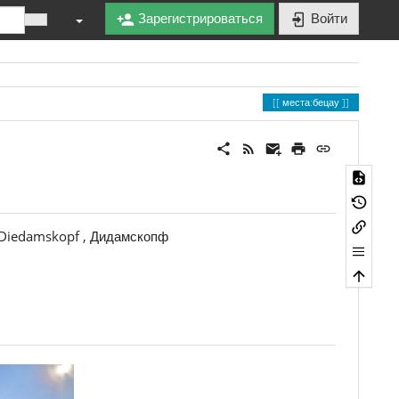
Зарегистрироваться
Войти
места:бецау
, Diedamskopf , Дидамскопф