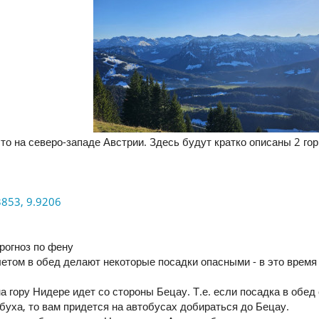
то на северо-западе Австрии. Здесь будут кратко описаны 2 го
3853, 9.9206
рогноз по фену
етом в обед делают некоторые посадки опасными - в это время 
на гору Нидере идет со стороны Бецау. Т.е. если посадка в обе
уха, то вам придется на автобусах добираться до Бецау.