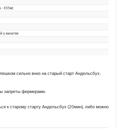
 - 655м)
й у канатки
 пешком сильно вниз на старый старт Андельсбух.
ны запреты фермерами.
ься к старому старту Андельсбух (20мин), либо можно