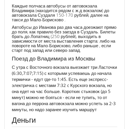
Каждые полчаса автобусы от автовокзала
Владимира (находится рядом с ж.д вокзалом) до
автовокзала Суздаля 150-170 рублей, далее на
такси до Мало-Борисково .
Автобусы до Иванова раз два часа доезжают прямо
до поля, как правило без заезда в Суздаль. Билеты
брать до Лопатниц (250 рублей), выходить в
зависимости от места выставления старта: либо на
повороте на Мало-Борисково, либо раньше , если
старт под запад или северо-запад.
Поезд до Владимира из Москвы
С утра с Восточного вокзала выезжает три Ласточки
(6:30,7:07;7:15) с которыми успеваешь до начала
термички - едут где-то 1:45. Есть еще экспресс-
электричка с местами 7:32 c Курского вокзала, но
она едет на час больше. Коротких стыковок (до 5
минут) можно не бояться - если не тупить, то от
вагона до перрона автовокзала можно успеть за 2-3
минуты, но надо заранее изучить маршрут
Деньги