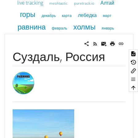
live tracking
Алтай
meshtastic
puretrack.io
горы
лебедка
декабрь
карта
март
равнина
холмы
февраль
январь
Суздаль, Россия