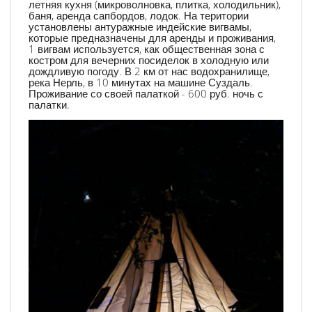
летняя кухня (микроволновка, плитка, холодильник),
баня, аренда сапбордов, лодок. На територии
установлены антуражные индейские вигвамы,
которые предназначены для аренды и проживания,
1 вигвам используется, как общественная зона с
костром для вечерних посиделок в холодную или
дождливую погоду. В 2 км от нас водохранилище,
река Нерль, в 10 минутах на машине Суздаль.
Проживание со своей палаткой - 600 руб. ночь с
палатки.