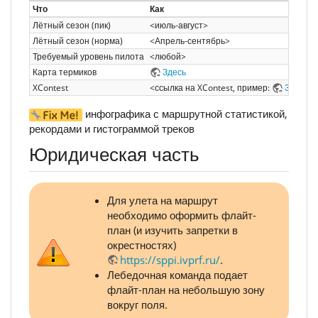
Что
Как
Лётный сезон (пик)
<июль-август>
Лётный сезон (норма)
<Апрель-сентябрь>
Требуемый уровень пилота
<любой>
Карта термиков
Здесь
XContest
<ссылка на XContest, пример:
Здесь
>
инфографика с маршрутной статистикой,
рекордами и гистограммой треков
Юридическая часть
Для улета на маршрут
необходимо оформить флайт-
план (и изучить запретки в
окрестностях)
https://sppi.ivprf.ru/
.
Лебедочная команда подает
флайт-план на небольшую зону
вокруг поля.