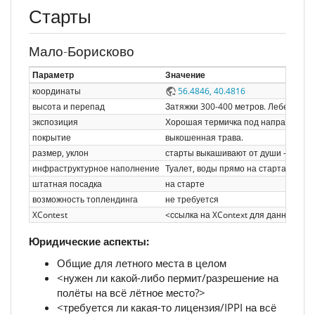
Старты
Мало-Борисково
Параметр
Значение
координаты
56.4846, 40.4816
высота и перепад
Затяжки 300-400 метров. Лебедки эл
экспозиция
Хорошая термичка под направления Ю
покрытие
выкошенная трава.
размер, уклон
старты выкашивают от души - они же
инфраструктурное наполнение
Туалет, воды прямо на стартах нет,
штатная посадка
на старте
возможность топлендинга
не требуется
XContest
<ссылка на XContext для данного ста
Юридические аспекты:
Общие для летного места в целом
<нужен ли какой-либо пермит/разрешение на
полёты на всё лётное место?>
<требуется ли какая-то лицензия/IPPI на всё