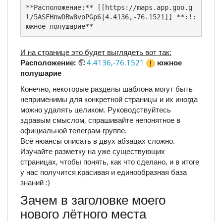
**Расположение:** [[https://maps.app.goo.g
l/5ASFHnwDBw8voPGp6|4.4136,-76.1521]] **:!: 
южное полушарие**
И на странице это будет выглядеть вот так:
Расположение:
4.4136,-76.1521
южное
полушарие
Конечно, некоторые разделы шаблона могут быть
неприменимы для конкретной страницы и их иногда
можно удалять целиком. Руководствуйтесь
здравым смыслом, спрашивайте непонятное в
официальной телеграм-группе.
Всё нюансы описать в двух абзацах сложно.
Изучайте разметку на уже существующих
страницах, чтобы понять, как что сделано, и в итоге
у нас получится красивая и единообразная база
знаний :)
Зачем в заголовке моего
нового лётного места