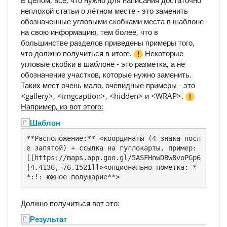
В целом, всё, что нужно для написания достаточно
неплохой статьи о лётном месте - это заменить
обозначенные угловыми скобками места в шаблоне
на свою информацию, тем более, что в
большинстве разделов приведены примеры того,
что должно получиться в итоге.
Некоторые
угловые скобки в шаблоне - это разметка, а не
обозначение участков, которые нужно заменить.
Таких мест очень мало, очевидные примеры - это
<gallery>, <imgcaption>, <hidden> и <WRAP>.
Например, из вот этого:
Шаблон
**Расположение:** <координаты (4 знака посл
е запятой) + ссылка на гуглокарты, пример: 
[[https://maps.app.goo.gl/5ASFHnwDBw8voPGp6
|4.4136,-76.1521]]><опционально пометка: *
*:!: южное полушарие**>
Должно получиться вот это:
Результат