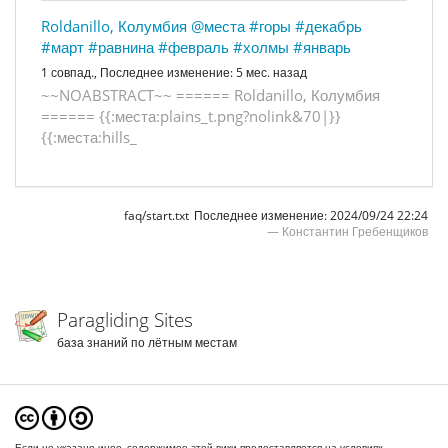
Roldanillo, Колумбия
@места
#горы
#декабрь
#март
#равнина
#февраль
#холмы
#январь
1 совпад.,
Последнее изменение:
5 мес. назад
~
~
N
O
A
B
S
T
R
A
C
T
~
~
=
=
=
=
=
=
R
o
l
d
a
n
i
l
l
o
,
К
о
л
у
м
б
и
я
=
=
=
=
=
=
{
{
:
м
е
с
т
а
:
p
l
a
i
n
s
_
t
.
p
n
g
?
n
o
l
i
n
k
&
7
0
|
}
}
{
{
:
м
е
с
т
а
:
h
i
l
l
s
_
faq/start.txt
Последнее изменение:
2024/09/24 22:24
—
Константин Гребенщиков
Paragliding Sites
база знаний по лётным местам
Если не указано иное, содержимое этой вики предоставляется на условиях