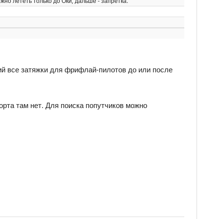
но лететь только до Оки, дальше - запретка.
ий все затяжки для фрифлай-пилотов до или после
орта там нет. Для поиска попутчиков можно