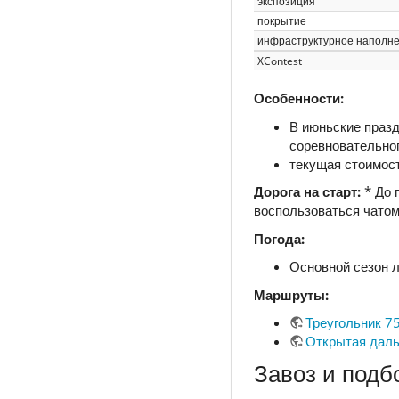
экспозиция
покрытие
инфраструктурное наполн
XContest
Особенности:
В июньские празд
соревновательног
текущая стоимос
Дорога на старт:
* До 
воспользоваться чато
Погода:
Основной сезон 
Маршруты:
Треугольник 7
Открытая даль
Завоз и подб