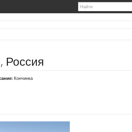
, Россия
сание:
Кончинка