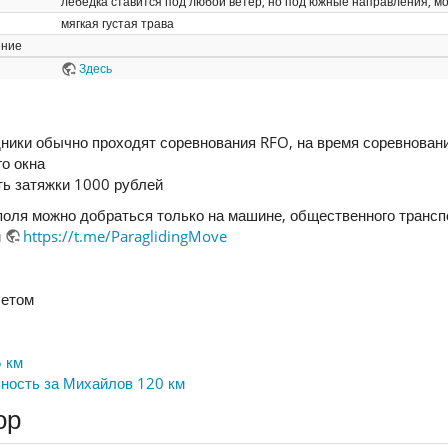
лебедка ставится под любой ветер, но под южные направления, мож
мягкая густая трава
ение
Здесь
ники обычно проходят соревнования RFO, на время соревнован
о окна
ть затяжки 1000 рублей
поля можно добраться только на машине, общественного трансп
м
https://t.me/ParaglidingMove
летом
5 км
ность за Михайлов 120 км
ор