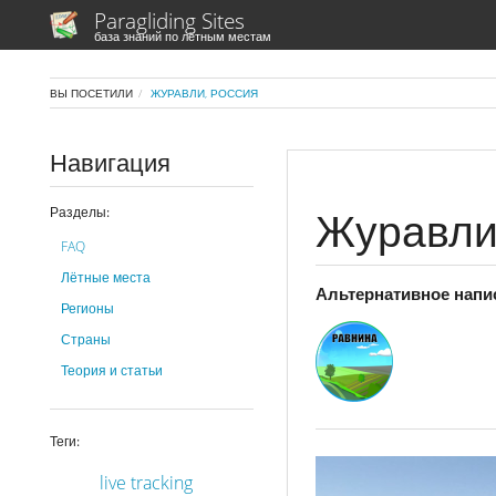
Paragliding Sites
база знаний по лётным местам
ВЫ ПОСЕТИЛИ
ЖУРАВЛИ, РОССИЯ
Навигация
Журавли
Разделы:
FAQ
Лётные места
Альтернативное напи
Регионы
Страны
Теория и статьи
Теги:
live tracking