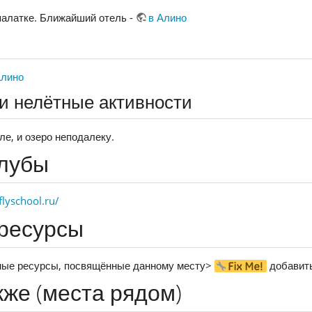
палатке. Ближайший отель -
в Алино
Алино
и нелётные активности
ле, и озеро неподалеку.
лубы
lyschool.ru/
ресурсы
иные ресурсы, посвящённые данному месту>
добавить
кже (места рядом)