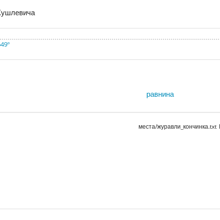
Кушлевича
649º
равнина
места/журавли_кончинка.txt