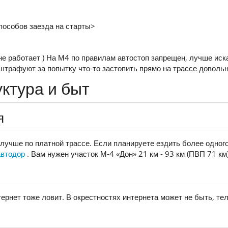
пособов заезда на старты>
е работает ) На М4 по правилам автостоп запрещен, лучше иска
штрафуют за попытку что-то застопить прямо на трассе довольн
ктура и быт
я
лучше по платной трассе. Если планируете ездить более одного 
автодор
. Вам нужен участок М-4 «Дон» 21 км - 93 км (ПВП 71 к
тернет тоже ловит. В окрестностях интернета может не быть, т