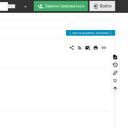
Зарегистрироваться
Войти
места:журавли_кончинка