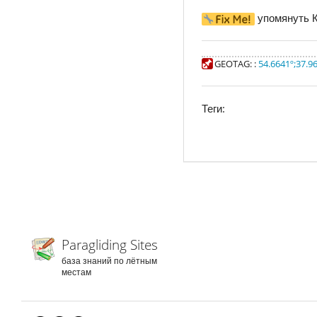
упомянуть 
GEOTAG:
:
54.6641º
;
37.9
Теги:
Paragliding Sites
база знаний по лётным
местам