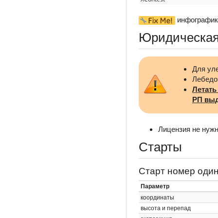
инфографика
Юридическая
Для ул
Лебедо
Летать
РП выд
Лицензия не нужн
Старты
Старт номер оди
Параметр
координаты
высота и перепад