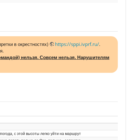
ретки в окрестностях)
https://sppi.ivprf.ru/
.
я.
 командой) нельзя. Совсем нельзя. Нарушителям
погода, с этой высоты легко уйти на маршрут