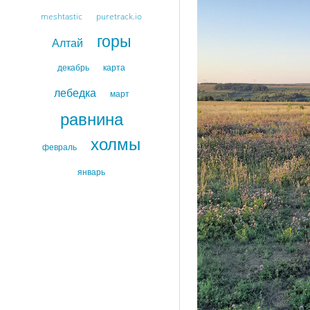
meshtastic
puretrack.io
горы
Алтай
декабрь
карта
лебедка
март
равнина
холмы
февраль
январь