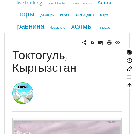
live tracking
Алтай
meshtastic
puretrack.io
горы
лебедка
декабрь
карта
март
равнина
холмы
февраль
январь
Токтогуль,
Кыргызстан