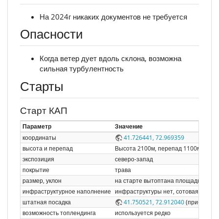
На 2024г никаких документов не требуется
Опасности
Когда ветер дует вдоль склона, возможна
сильная турбулентность
Старты
Старт КАП
Параметр
Значение
координаты
41.726441, 72.969359
высота и перепад
Высота 2100м, перепад 1100м (долин
экспозиция
северо-запад
покрытие
трава
размер, уклон
на старте вытоптана площадка приб
инфраструктурное наполнение
инфраструктуры нет, сотовая связь 
штатная посадка
41.750521, 72.912040
(приблизите
возможность топлендинга
используется редко