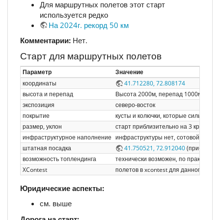
Для маршрутных полетов этот старт
используется редко
На 2024г. рекорд 50 км
Комментарии:
Нет.
Старт для маршрутных полетов
Параметр
Значение
координаты
41.712280, 72.808174
высота и перепад
Высота 2000м, перепад 1000м (долин
экспозиция
северо-восток
покрытие
кусты и колючки, которые сильно пут
размер, уклон
старт приблизительно на 3 крыла. у
инфраструктурное наполнение
инфраструктуры нет, сотовой связи 
штатная посадка
41.750521, 72.912040
(приблизите
возможность топлендинга
технически возможен, по практике 
XContest
полетов в xcontest для данного стар
Юридические аспекты:
см. выше
Дорога на старт: