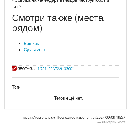
т.п.>
Смотри также (места
рядом)
Бишкек
Суусамыр
GEOTAG:
:
41.751422º
;
72.913360º
Теги:
Тегов ещё нет.
места/токтогуль.txt
Последнее изменение:
2024/09/09 19:57
—
Дмитрий Роот